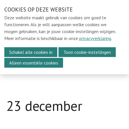
Sla
COOKIES OP DEZE WEBSITE
Ons e-mailadres:
sintmichielsbeweging@gmail.com
links
Deze website maakt gebruik van cookies om goed te
over
Home
functioneren. Als je wilt aanpassen welke cookies we
mogen gebruiken, kan je jouw cookie-instellingen wijzigen.
Spring
Locaties
Meer informatie is beschikbaar in onze
privacyverklaring
.
naar
In de Kijker
Menu
de
Schakel alle cookies in
Toon cookie-instellingen
Over Ons
navigatie
Alleen essentiële cookies
Spring
Media
naar
Kalender
de
Vacatures
inhoud
Webshop
23 december
Steun ons
Vrijwilligers oudejaarsavond