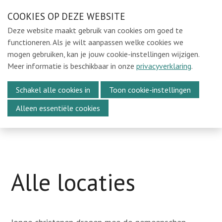
Sla
COOKIES OP DEZE WEBSITE
Ons e-mailadres:
sintmichielsbeweging@gmail.com
links
Deze website maakt gebruik van cookies om goed te
over
Home
functioneren. Als je wilt aanpassen welke cookies we
mogen gebruiken, kan je jouw cookie-instellingen wijzigen.
Spring
Locaties
Meer informatie is beschikbaar in onze
privacyverklaring
.
naar
Alle locaties
Menu
de
Sint-Michiel Kortrijk
Schakel alle cookies in
Toon cookie-instellingen
navigatie
Sint-Michiel Waregem
Alleen essentiële cookies
Spring
Sint-Michiel Izegem
Sint-Michiel Brugge
naar
Sint-Michiel Oosterzele
de
Sint-Michiel Gent
inhoud
Sint-Michiel Leuven
Alle locaties
In de Kijker
Over Ons