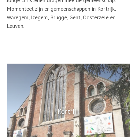
Jonge christenen dragen mee de gemeenschap.
Media
Momenteel zijn er gemeenschappen in Kortrijk,
Kalender
Waregem, Izegem, Brugge, Gent, Oosterzele en
Vacatures
Leuven.
Webshop
Steun ons
Vrijwilligers oudejaarsavond
Contact
Zoek
Kortrijk
Account