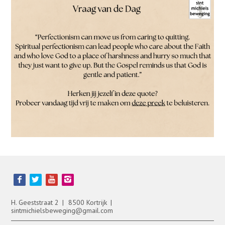
Contact
Zoek
Account
Bezoek
onze
social
media
H. Geeststraat 2
8500 Kortrijk
pagina's:
sintmichielsbeweging@gmail.com