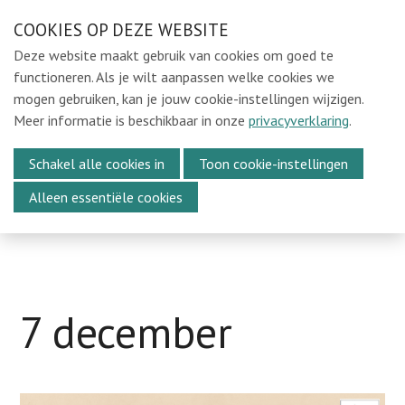
Sla
COOKIES OP DEZE WEBSITE
Ons e-mailadres:
sintmichielsbeweging@gmail.com
links
Deze website maakt gebruik van cookies om goed te
over
Home
functioneren. Als je wilt aanpassen welke cookies we
mogen gebruiken, kan je jouw cookie-instellingen wijzigen.
Spring
Locaties
Meer informatie is beschikbaar in onze
privacyverklaring
.
naar
In de Kijker
Menu
de
Schakel alle cookies in
Toon cookie-instellingen
Over Ons
navigatie
Alleen essentiële cookies
Spring
Media
naar
Kalender
de
Vacatures
inhoud
Webshop
7 december
Steun ons
Vrijwilligers oudejaarsavond