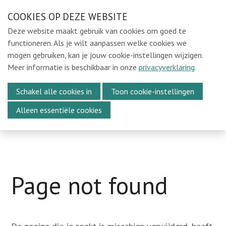
Sla
COOKIES OP DEZE WEBSITE
Ons e-mailadres:
sintmichielsbeweging@gmail.com
links
Deze website maakt gebruik van cookies om goed te
over
Home
functioneren. Als je wilt aanpassen welke cookies we
mogen gebruiken, kan je jouw cookie-instellingen wijzigen.
Spring
Locaties
Meer informatie is beschikbaar in onze
privacyverklaring
.
naar
In de Kijker
Menu
de
Schakel alle cookies in
Toon cookie-instellingen
Over Ons
navigatie
Alleen essentiële cookies
Spring
Media
naar
Kalender
de
Vacatures
inhoud
Webshop
Page not found
Steun ons
Vrijwilligers oudejaarsavond