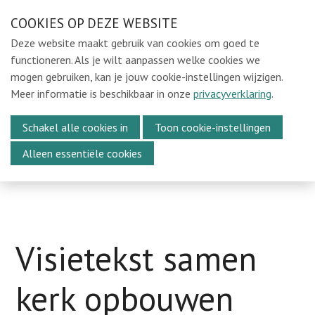
Sla
COOKIES OP DEZE WEBSITE
Ons e-mailadres:
sintmichielsbeweging@gmail.com
links
Deze website maakt gebruik van cookies om goed te
over
Home
functioneren. Als je wilt aanpassen welke cookies we
mogen gebruiken, kan je jouw cookie-instellingen wijzigen.
Spring
Locaties
Meer informatie is beschikbaar in onze
privacyverklaring
.
naar
In de Kijker
Menu
de
Schakel alle cookies in
Toon cookie-instellingen
Over Ons
navigatie
Alleen essentiële cookies
Spring
Media
naar
Kalender
de
Vacatures
inhoud
Webshop
Visietekst samen
Steun ons
kerk opbouwen
Vrijwilligers oudejaarsavond