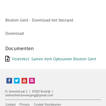
Bisdom Gent - Download het bestand.
Download
Documenten
Visietekst: Samen Kerk Opbouwen Bisdom Gent
Bezoek
onze
social
media
H. Geeststraat 2
8500 Kortrijk
pagina's:
sintmichielsbeweging@gmail.com
Contact
Privacy
Cookie Voorkeuren