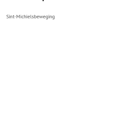
Sint-Michielsbeweging
Contact
Zoek
Account