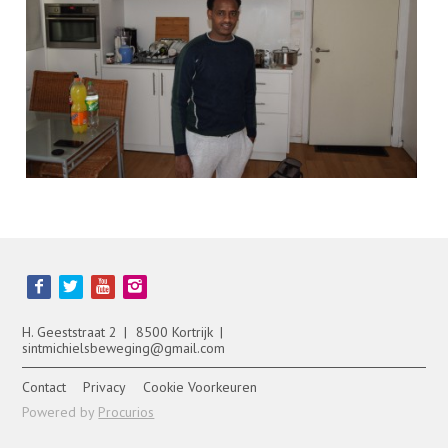
Bezoek
onze
social
media
H. Geeststraat 2
8500 Kortrijk
pagina's:
sintmichielsbeweging@gmail.com
Contact
Privacy
Cookie Voorkeuren
Powered by
Procurios