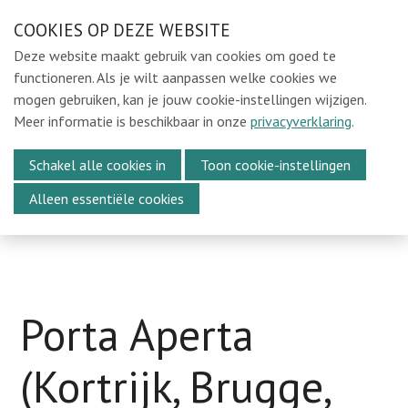
Sla
COOKIES OP DEZE WEBSITE
Ons e-mailadres:
sintmichielsbeweging@gmail.com
links
Deze website maakt gebruik van cookies om goed te
over
Home
functioneren. Als je wilt aanpassen welke cookies we
mogen gebruiken, kan je jouw cookie-instellingen wijzigen.
Spring
Locaties
Meer informatie is beschikbaar in onze
privacyverklaring
.
naar
In de Kijker
Menu
de
Schakel alle cookies in
Toon cookie-instellingen
Over Ons
navigatie
Alleen essentiële cookies
Spring
Media
naar
Kalender
de
Vacatures
inhoud
Webshop
Porta Aperta
Steun ons
(Kortrijk, Brugge,
Vrijwilligers oudejaarsavond