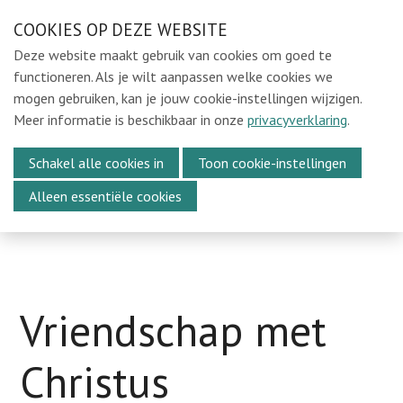
Sla
COOKIES OP DEZE WEBSITE
Ons e-mailadres:
sintmichielsbeweging@gmail.com
links
Deze website maakt gebruik van cookies om goed te
over
Home
functioneren. Als je wilt aanpassen welke cookies we
mogen gebruiken, kan je jouw cookie-instellingen wijzigen.
Spring
Locaties
Meer informatie is beschikbaar in onze
privacyverklaring
.
naar
In de Kijker
Menu
de
Schakel alle cookies in
Toon cookie-instellingen
Over Ons
navigatie
Alleen essentiële cookies
Spring
Media
naar
Kalender
de
Vacatures
inhoud
Webshop
Vriendschap met
Steun ons
Christus
Vrijwilligers oudejaarsavond